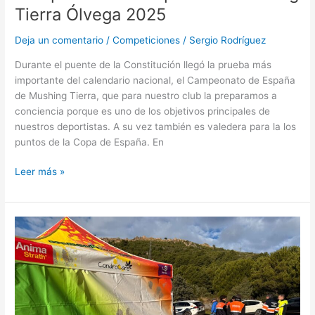
Tierra Ólvega 2025
Deja un comentario
/
Competiciones
/
Sergio Rodríguez
Durante el puente de la Constitución llegó la prueba más
importante del calendario nacional, el Campeonato de España
de Mushing Tierra, que para nuestro club la preparamos a
conciencia porque es uno de los objetivos principales de
nuestros deportistas. A su vez también es valedera para la los
puntos de la Copa de España. En
Leer más »
Taller
Mushing
Canicross
Cerro
del
Castillo