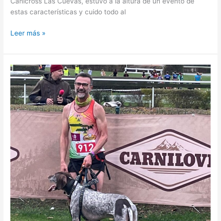
Canicross Las Cuevas, estuvo a la altura de un evento de
estas características y cuido todo al
Leer más »
Campeonato
del
Mundo
ICF
Pardubice
2025