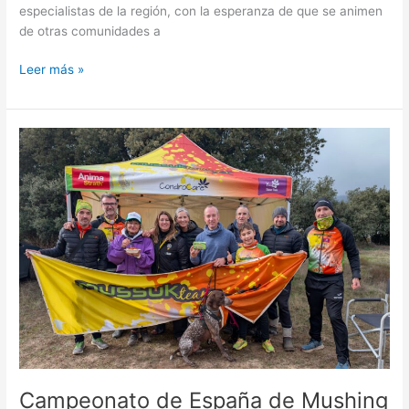
especialistas de la región, con la esperanza de que se animen
de otras comunidades a
Leer más »
Campeonato
de
España
de
Mushing
Tierra
Ólvega
2025
Campeonato de España de Mushing