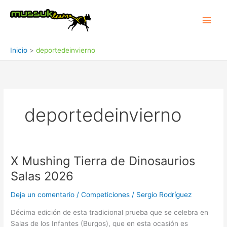
Ir
al
contenido
Inicio
deportedeinvierno
deportedeinvierno
X Mushing Tierra de Dinosaurios
X
Mushing
Salas 2026
Tierra
de
Deja un comentario
/
Competiciones
/
Sergio Rodríguez
Dinosaurios
Décima edición de esta tradicional prueba que se celebra en
Salas
Salas de los Infantes (Burgos), que en esta ocasión es
2026