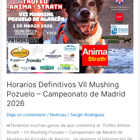
VII
Mushing
Pozuelo
–
Campeonato
de
Madrid
2026
Horarios Definitivos VII Mushing
Pozuelo – Campeonato de Madrid
2026
Deja un comentario
/
Noticias
/
Sergio Rodríguez
➡Tenemos muchas ganas de que comience el Trofeo Anima-
Strath – VII Mushing Pozuelo – Campeonato de Madrid de
Mushing en Pozuelo de Alarcón, os dejamos la información de