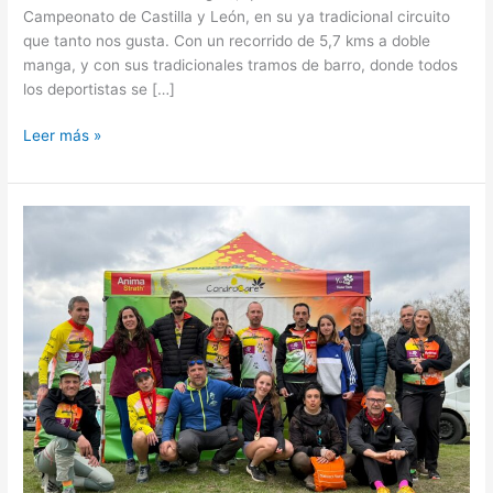
Campeonato de Castilla y León, en su ya tradicional circuito
que tanto nos gusta. Con un recorrido de 5,7 kms a doble
manga, y con sus tradicionales tramos de barro, donde todos
los deportistas se […]
Leer más »
Trofeo
Anima
Strath.
Cpto
Madrid
Mushing
Pozuelo
2026