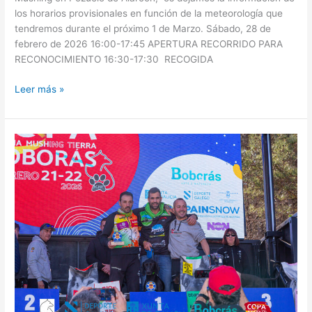
los horarios provisionales en función de la meteorología que
tendremos durante el próximo 1 de Marzo. Sábado, 28 de
febrero de 2026 16:00-17:45 APERTURA RECORRIDO PARA
RECONOCIMIENTO 16:30-17:30 RECOGIDA
Leer más »
Copa
de
España
de
Mushing
Boborás
2026