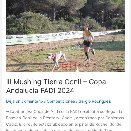
Mushing
Tierra
Conil
–
Copa
Andalucia
FADI
2024
III Mushing Tierra Conil – Copa
Andalucia FADI 2024
Deja un comentario
/
Competiciones
/
Sergio Rodríguez
➡La atractiva Copa de Andalucía FADI celebraba su Segunda
Fase en Conil de la Frontera (Cádiz), organizado por Canicross
Cádiz. El circuito estaba ubicado en el pinar de Roche, donde
los organizadores habían preparado un recorrido de 5kms sin