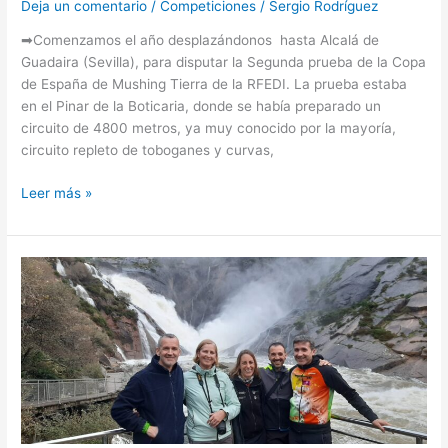
Deja un comentario
/
Competiciones
/
Sergio Rodríguez
➡Comenzamos el año desplazándonos hasta Alcalá de
Guadaira (Sevilla), para disputar la Segunda prueba de la Copa
de España de Mushing Tierra de la RFEDI. La prueba estaba
en el Pinar de la Boticaria, donde se había preparado un
circuito de 4800 metros, ya muy conocido por la mayoría,
circuito repleto de toboganes y curvas,
Leer más »
Mushing
Dumbria
–
Copa
de
España
2023