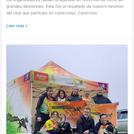
grandes desniveles. Este fue el resultado de nuestro binomio
del club que participó en canicrosss: Canicross
Leer más »
II
Mushing
Gran
Dolina
–
Campeonato
España
2024