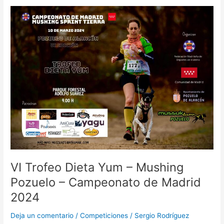
VI
Trofeo
Dieta
Yum
–
Mushing
Pozuelo
–
Campeonato
de
Madrid
2024
VI Trofeo Dieta Yum – Mushing
Pozuelo – Campeonato de Madrid
2024
Deja un comentario
/
Competiciones
/
Sergio Rodríguez