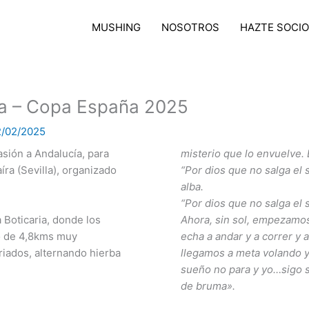
MUSHING
NOSOTROS
HAZTE SOCIO
ra – Copa España 2025
2/02/2025
sión a Andalucía, para
misterio que lo envuelve.
ra (Sevilla), organizado
“Por dios que no salga el
alba.
“Por dios que no salga el s
a Boticaria, donde los
Ahora, sin sol, empezamos
o de 4,8kms muy
echa a andar y a correr y a
riados, alternando hierba
llegamos a meta volando 
sueño no para y yo…sigo s
de bruma».