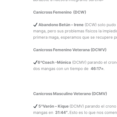
Canicross Femenino (DCW)
Abandono Betún – Irene
(DCW) solo pudo p
manga, pero sus problemas físicos la impiedi
primera maga, esperamos que se recupere p
Canicross Femenino Veterana (DCWV)
6ªCoach -Mónica
(DCMV) parando el crono 
dos mangas con un tiempo de
46
:17»
.
Canicross Masculino Veterano (DCMV)
5ºVarón – Kique
(DCMV) parando el crono t
mangas en
31:44″.
Esto es lo que nos coment