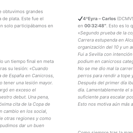
de obtuvimos grandes
de plata. Este fue el
4ºEyra – Carlos
(DCMV50
ón solo participábamos en
en
00:32:48″
. Esto es lo 
«
Segundo prueba de la c
Carrera estupenda en Alcal
organización del 10 y un a
Fui a Sevilla con intención
o un tiempo final en meta
podium en canicross cate
ras su lesión:
«Cuando
No se me dio mal la carrer
a de España en Canicross,
perros para rendir a tope
o tener una lesión mayor.
Después del primer día ib
argó en exceso el
día. Lamentablemente el s
uestro debut. Una pena,
suficiente para escalar po
óxima cita de la Copa de
Esto nos motiva aún más a
n cambio en los social,
e otras regiones y como
 pudimos dar un buen
Como siempre tras la man