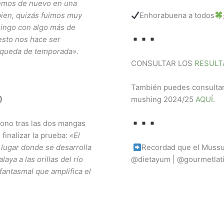
nemos de nuevo en una
bien, quizás fuimos muy
Enhorabuena a todos
ingo con algo más de
esto nos hace ser
s queda de temporada».
CONSULTAR LOS
RESULT
También puedes consultar 
)
mushing 2024/25
AQUÍ
.
ono tras las dos mangas
 finalizar la prueba:
«El
l lugar donde se desarrolla
Recordad que el Mussuk
laya a las orillas del río
@dietayum | @gourmetlati
antasmal que amplifica el