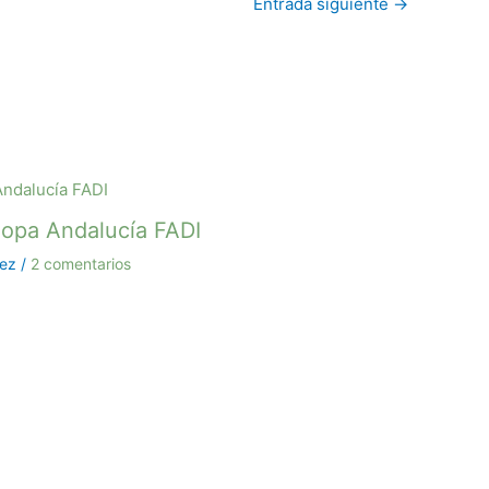
Entrada siguiente
→
 Copa Andalucía FADI
uez
/
2 comentarios