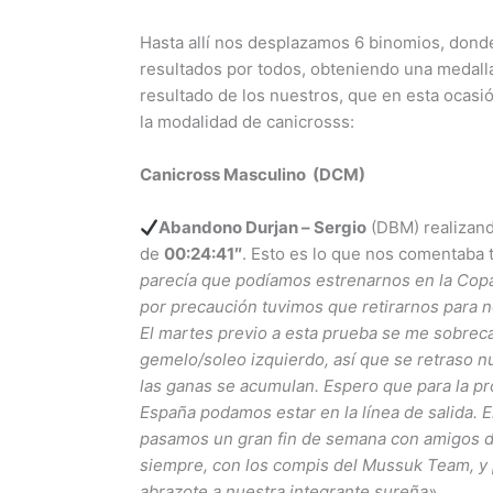
Hasta allí nos desplazamos 6 binomios, don
resultados por todos, obteniendo una medalla 
resultado de los nuestros, que en esta ocasi
la modalidad de canicrosss:
Canicross Masculino (DCM)
Abandono Durjan – Sergio
(DBM) realizand
de
00:24:41″
. Esto es lo que nos comentaba t
parecía que podíamos estrenarnos en la Cop
por precaución tuvimos que retirarnos para n
El martes previo a esta prueba se me sobrec
gemelo/soleo izquierdo, así que se retraso n
las ganas se acumulan. Espero que para la pr
España podamos estar en la línea de salida. E
pasamos un gran fin de semana con amigos d
siempre, con los compis del Mussuk Team, y
abrazote a nuestra integrante sureña»