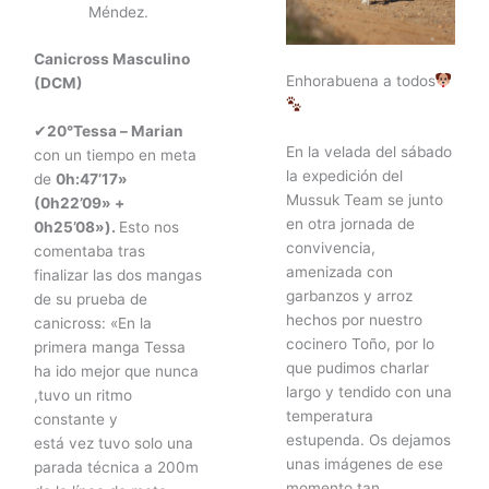
Méndez.
Canicross Masculino
Enhorabuena a todos
(DCM)
✔
20°Tessa – Marian
En la velada del sábado
con un tiempo en meta
la expedición del
de
0h:47’17»
Mussuk Team se junto
(0h22’09» +
en otra jornada de
0h25’08»).
Esto nos
convivencia,
comentaba tras
amenizada con
finalizar las dos mangas
garbanzos y arroz
de su prueba de
hechos por nuestro
canicross: «En la
cocinero Toño, por lo
primera manga Tessa
que pudimos charlar
ha ido mejor que nunca
largo y tendido con una
,tuvo un ritmo
temperatura
constante y
estupenda. Os dejamos
está vez tuvo solo una
unas imágenes de ese
parada técnica a 200m
momento tan