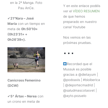
en la 2ª Manga. Foto
Y en este enlace podéis
Pau AnCe.
ver el
VÍDEO RESUMEN
de que hemos
✔
21°Kora – José
preparado en nuestro
María
con un tiempo en
canal Youtube
meta de
0h:50’10»
(0h23’31» +
Nos vemos en las
0h26’39»).
próximas pruebas.
Recordad que el
Mussuk es posible
gracias a @dietayum |
@podoaxis | #bioiberica
Canicross Femenino
| @deportecmadrid |
(DCW)
@saludmascotasvet |
@ayto.pozuelo
✔
5
ª Ártax – Nerea
con
un crono en meta de