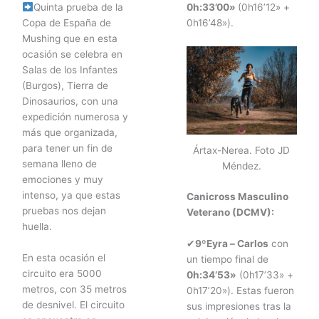
Quinta prueba de la
0h:33’00»
(0h16’12» +
Copa de España de
0h16’48»).
Mushing que en esta
ocasión se celebra en
Salas de los Infantes
(Burgos), Tierra de
Dinosaurios, con una
expedición numerosa y
más que organizada,
para tener un fin de
Ártax-Nerea. Foto JD
semana lleno de
Méndez.
emociones y muy
intenso, ya que estas
Canicross Masculino
pruebas nos dejan
Veterano (DCMV):
huella.
✔
9ºEyra – Carlos
con
En esta ocasión el
un tiempo final de
circuito era 5000
0h:34’53»
(0h17’33» +
metros, con 35 metros
0h17’20»). Estas fueron
de desnivel. El circuito
sus impresiones tras la