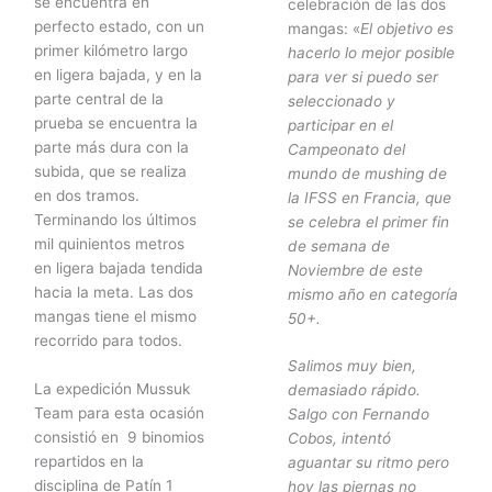
se encuentra en
celebración de las dos
perfecto estado, con un
mangas: «
El objetivo es
primer kilómetro largo
hacerlo lo mejor posible
en ligera bajada, y en la
para ver si puedo ser
parte central de la
seleccionado y
prueba se encuentra la
participar en el
parte más dura con la
Campeonato del
subida, que se realiza
mundo de mushing de
en dos tramos.
la IFSS en Francia, que
Terminando los últimos
se celebra el primer fin
mil quinientos metros
de semana de
en ligera bajada tendida
Noviembre de este
hacia la meta. Las dos
mismo año en categoría
mangas tiene el mismo
50+.
recorrido para todos.
Salimos muy bien,
La expedición Mussuk
demasiado rápido.
Team para esta ocasión
Salgo con Fernando
consistió en 9 binomios
Cobos, intentó
repartidos en la
aguantar su ritmo pero
disciplina de Patín 1
hoy las piernas no