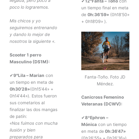
llegada, pero poco a
✔
12°Fanta – Toño
con
poco lo lograremos.
un tiempo final en meta
de
0h:36’59»
(0h18’50»
Mis chicos y yo
+ 0h18’09» ).
seguiremos entrenando
y dando lo mejor de
nosotros la siguiente «.
Scooter 1 perro
Masculino (DS1M):
✔
9°Lila – Marian
con
Fanta-Toño. Foto JD
un tiempo en meta de
Méndez.
0h30’28»
(0h15’44» +
0h14’44»). Estos fueron
Canicross Femenino
sus cometarios al
Veteranas (DCWV):
finalizar las dos mangas
de patín:
✔
8ªEphron –
«Nos fuimos con mucha
Mónica
con un tiempo
ilusión y bien
en meta de
0h:36’47»
preparados para
(0h26’55» + 0h26’16»).