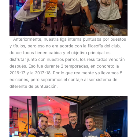
Anteriormente, nuestra liga interna puntuaba por puestos
y títulos, pero eso no era acorde con la filosofía del club,
donde todos tienen cabida y el objetivo principal es
disfrutar junto con nuestros perros, los resultados vendrán
después. Eso fue durante 2 temporadas, en concreto la
2016-17 y la 2017-18. Por lo que realmente ya llevamos 5
ediciones, pero separamos el contaje al ser sistema de
diferente de puntuación.