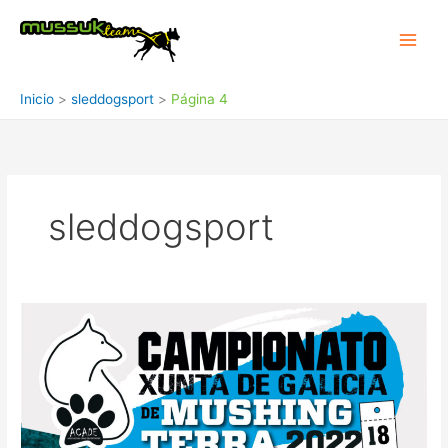
Ir
al
contenido
Inicio
sleddogsport
Página 4
sleddogsport
Mushing
Boborás
–
Campeonato
Junta
de
Galicia