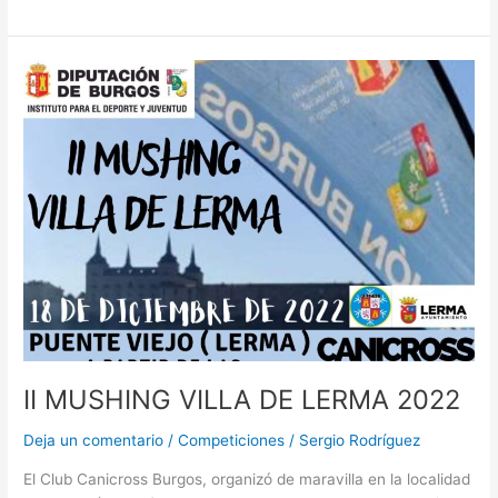
II
MUSHING
VILLA
DE
LERMA
2022
II MUSHING VILLA DE LERMA 2022
Deja un comentario
/
Competiciones
/
Sergio Rodríguez
El Club Canicross Burgos, organizó de maravilla en la localidad