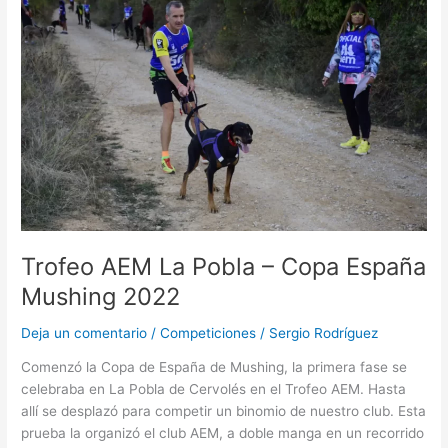
Trofeo
AEM
La
Pobla
–
Copa
España
Mushing
2022
Trofeo AEM La Pobla – Copa España
Mushing 2022
Deja un comentario
/
Competiciones
/
Sergio Rodríguez
Comenzó la Copa de España de Mushing, la primera fase se
celebraba en La Pobla de Cervolés en el Trofeo AEM. Hasta
allí se desplazó para competir un binomio de nuestro club. Esta
prueba la organizó el club AEM, a doble manga en un recorrido