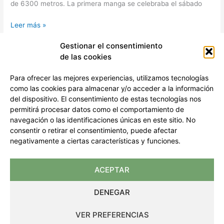
de 6300 metros. La primera manga se celebraba el sábado
Leer más »
Gestionar el consentimiento
de las cookies
←
Anterior
1
…
3
4
Para ofrecer las mejores experiencias, utilizamos tecnologías
como las cookies para almacenar y/o acceder a la información
del dispositivo. El consentimiento de estas tecnologías nos
permitirá procesar datos como el comportamiento de
navegación o las identificaciones únicas en este sitio. No
consentir o retirar el consentimiento, puede afectar
Privacidad y Cookies (UE)
negativamente a ciertas características y funciones.
Términos y condiciones
info@mussukteam.com
| +34 676 68 97 71
ACEPTAR
DENEGAR
Copyright © 2026 Mussuk Team
VER PREFERENCIAS