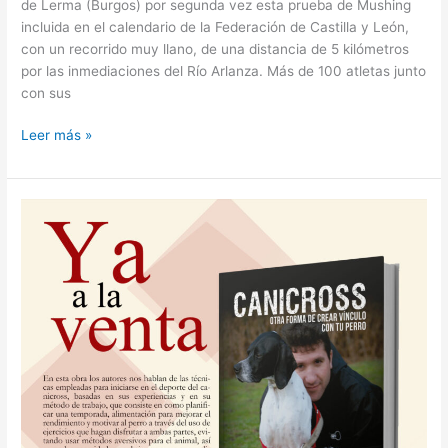
de Lerma (Burgos) por segunda vez esta prueba de Mushing
incluida en el calendario de la Federación de Castilla y León,
con un recorrido muy llano, de una distancia de 5 kilómetros
por las inmediaciones del Río Arlanza. Más de 100 atletas junto
con sus
Leer más »
Canicross,
otra
forma
de
crear
vínculo
con
tu
perro