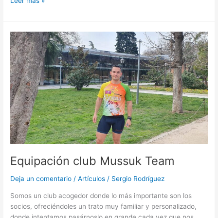
Leer más »
Equipación
club
Mussuk
Team
Equipación club Mussuk Team
Deja un comentario
/
Artículos
/
Sergio Rodríguez
Somos un club acogedor donde lo más importante son los
socios, ofreciéndoles un trato muy familiar y personalizado,
donde intentamos pasárnoslo en grande cada vez que nos